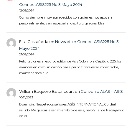
ConnectASIS225 No.3 Mayo 2024
12/06/2024
Como siempre muy agradecidos con quienes nos apoyan
personalmente, y en especial al capitulo, gracias, Elsa
Elsa Castañeda
en
Newsletter ConnectASIS225 No.3
Mayo 2024
21/05/2024
Felicitaciones al equipo editor de Asis Colombia Capítulo 225, los
avances en comunicación para permitirnos estar conectados,
mantenernos a la…
William Baquero Betancourt
en
Convenio ALAS – ASIS
10/11/2023
Buen día. Respetados señores ASÍS INTERNATIONAL Cordial
saludo, Me gustaría ser miembro de asís, llevo 21 años trabajando
en el…