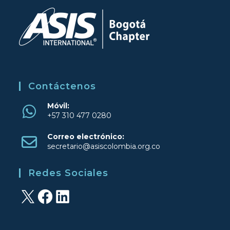
Contáctenos
Móvil:
+57 310 477 0280
Se
Correo electrónico:
abre
Se
secretario@asiscolombia.org.co
en
abre
una
en
Redes Sociales
tu
nueva
aplicación
pestaña
X
Facebook
LinkedIn