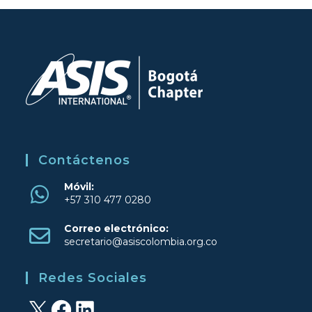
Contáctenos
Móvil:
+57 310 477 0280
Se
Correo electrónico:
abre
Se
secretario@asiscolombia.org.co
en
abre
una
en
Redes Sociales
tu
nueva
aplicación
pestaña
X
Facebook
LinkedIn