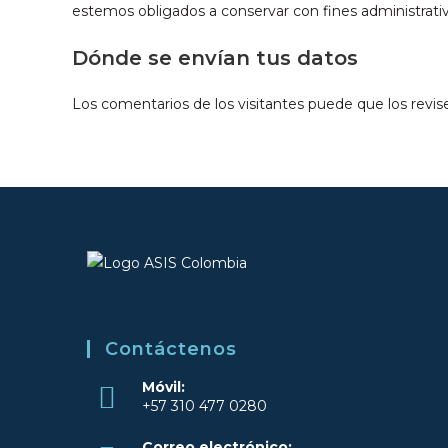
estemos obligados a conservar con fines administrativ
Dónde se envían tus datos
Los comentarios de los visitantes puede que los revi
Contáctenos
Móvil:
+57 310 477 0280
Se
Correo electrónico: