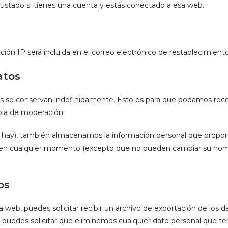
rustado si tienes una cuenta y estás conectado a esa web.
cción IP será incluida en el correo electrónico de restablecimiento
atos
os se conservan indefinidamente. Esto es para que podamos rec
la de moderación.
os hay), también almacenamos la información personal que proporci
al en cualquier momento (excepto que no pueden cambiar su nomb
os
 web, puedes solicitar recibir un archivo de exportación de los 
puedes solicitar que eliminemos cualquier dato personal que te