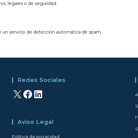
os, legales o de seguridad.
se un servicio de detección automática de spam.
Redes Sociales
X
Facebook
LinkedIn
A
S
F
Aviso Legal
S
Política de privacidad