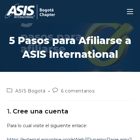
Ir
al
contenido
5 Pasos para Afiliarse a
ASIS International
Categoría
Comentarios
ASIS Bogotá
6 comentarios
de
de
la
la
entrada:
entrada:
1
. Cree una cuenta
Para lo cual visite el siguiente enlace:
https://external.asisonline.org/eWeb//DynamicPage.aspx?