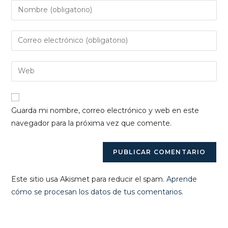
Introduce
tu
nombre
Introduce
o
tu
nombre
dirección
Introduce
de
de
la
usuario
correo
URL
para
electrónico
de
comentar
Guarda mi nombre, correo electrónico y web en este
para
tu
navegador para la próxima vez que comente.
comentar
web
(opcional)
Este sitio usa Akismet para reducir el spam.
Aprende
cómo se procesan los datos de tus comentarios.