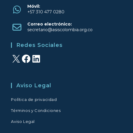
Móvil:
+57 310 477 0280
Se
Correo electrónico:
abre
Se
secretario@asiscolombia.org.co
en
abre
una
en
Redes Sociales
tu
nueva
aplicación
pestaña
X
Facebook
LinkedIn
Aviso Legal
Política de privacidad
Términos y Condiciones
Aviso Legal