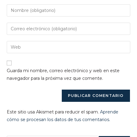
Introduce
tu
nombre
Introduce
o
tu
nombre
dirección
Introduce
de
de
la
usuario
correo
URL
para
electrónico
de
comentar
Guarda mi nombre, correo electrónico y web en este
para
tu
navegador para la próxima vez que comente.
comentar
web
(opcional)
Este sitio usa Akismet para reducir el spam.
Aprende
cómo se procesan los datos de tus comentarios.