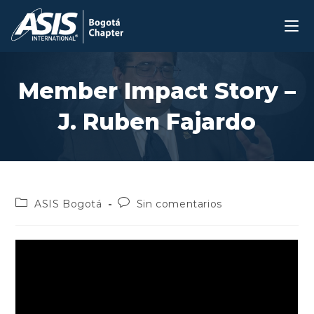
Ir
al
contenido
Member Impact Story –
J. Ruben Fajardo
Categoría
Comentarios
ASIS Bogotá
Sin comentarios
de
de
la
la
entrada:
entrada: