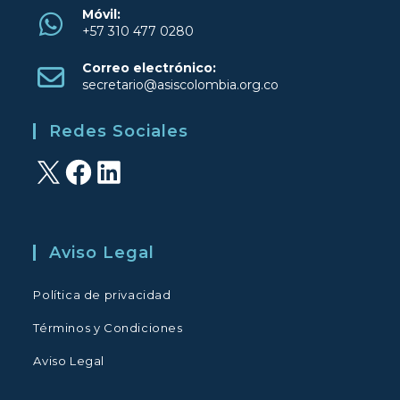
Móvil:
+57 310 477 0280
Se
Correo electrónico:
abre
Se
secretario@asiscolombia.org.co
en
abre
una
en
Redes Sociales
tu
nueva
aplicación
pestaña
X
Facebook
LinkedIn
Aviso Legal
Política de privacidad
Términos y Condiciones
Aviso Legal