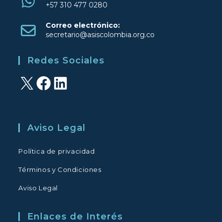
+57 310 477 0280
Se
Correo electrónico:
abre
Se
secretario@asiscolombia.org.co
en
abre
una
en
Redes Sociales
tu
nueva
aplicación
pestaña
X
Facebook
LinkedIn
Aviso Legal
Política de privacidad
Términos y Condiciones
Aviso Legal
Enlaces de Interés