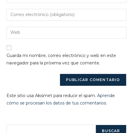
tu
nombre
Introduce
o
tu
nombre
dirección
Introduce
de
de
la
usuario
correo
URL
para
electrónico
de
comentar
Guarda mi nombre, correo electrónico y web en este
para
tu
navegador para la próxima vez que comente.
comentar
web
(opcional)
Este sitio usa Akismet para reducir el spam.
Aprende
cómo se procesan los datos de tus comentarios.
Buscar
BUSCAR