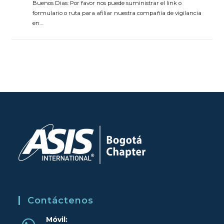
Buenos Dias: Por favor nos puede suministrar el link o
formulario o ruta para afiliar nuestra compañía de vigilancia
en…
Contáctenos
Móvil: