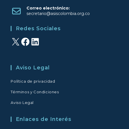
Se
Correo electrónico:
abre
Se
secretario@asiscolombia.org.co
en
abre
una
en
Redes Sociales
tu
nueva
aplicación
pestaña
X
Facebook
LinkedIn
Aviso Legal
Política de privacidad
Términos y Condiciones
Aviso Legal
Enlaces de Interés