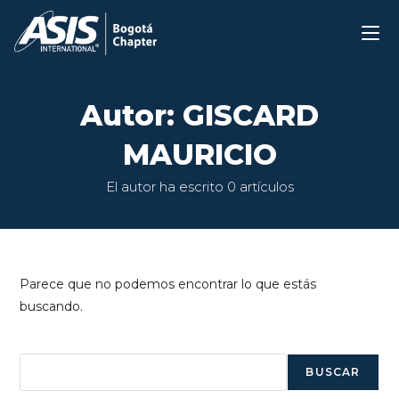
Ir
al
contenido
Autor:
GISCARD
MAURICIO
El autor ha escrito 0 artículos
Parece que no podemos encontrar lo que estás
buscando.
Buscar
BUSCAR