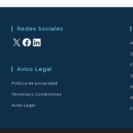
Redes Sociales
X
Facebook
LinkedIn
A
S
F
Aviso Legal
S
Política de privacidad
R
Términos y Condiciones
R
Aviso Legal
F