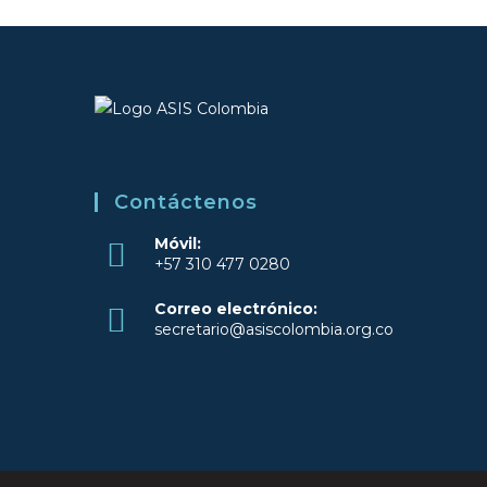
Contáctenos
Móvil:
+57 310 477 0280
Se
Correo electrónico:
abre
Se
secretario@asiscolombia.org.co
en
abre
una
en
tu
nueva
aplicación
pestaña